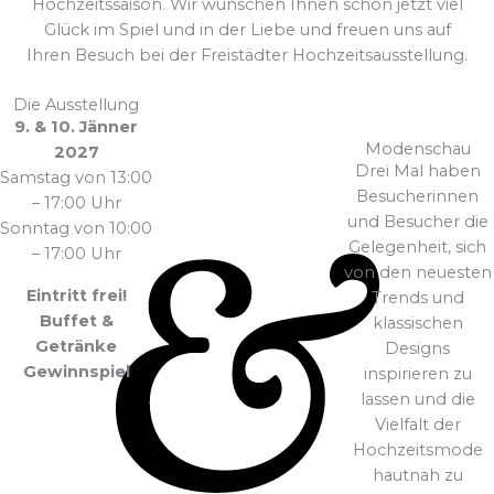
Hochzeitssaison. Wir wünschen Ihnen schon jetzt viel
Glück im Spiel und in der Liebe und freuen uns auf
Ihren Besuch bei der Freistädter Hochzeitsausstellung.
Die Ausstellung
9. & 10. Jänner
Modenschau
2027
Drei Mal haben
Samstag von 13:00
Besucherinnen
– 17:00 Uhr
und Besucher die
Sonntag von 10:00
Gelegenheit, sich
– 17:00 Uhr
von den neuesten
Eintritt frei!
Trends und
Buffet &
klassischen
Getränke
Designs
Gewinnspiel
inspirieren zu
lassen und die
Vielfalt der
Hochzeitsmode
hautnah zu