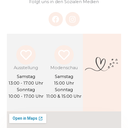
Folgt uns in den Sozialen Medien
F
I
a
n
c
s
e
t
b
a
o
g
o
r
k
a
Ausstellung
Modenschau
m
Samstag
Samstag
13:00 - 17.00 Uhr
15:00 Uhr
Sonntag
Sonntag
10:00 - 17.00 Uhr
11:00 & 15:00 Uhr